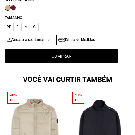
SELECIONE A COR:
TAMANHO
PP
P
M
G
Descubra seu tamanho
Tabela de Medidas
COMPRAR
VOCÊ VAI CURTIR TAMBÉM
40%
51%
OFF
OFF