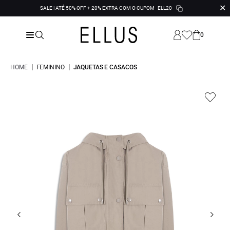
✕
SALE | ATÉ 50% OFF + 20% EXTRA COM O CUPOM
ELL20
0
|
|
HOME
FEMININO
JAQUETAS E CASACOS