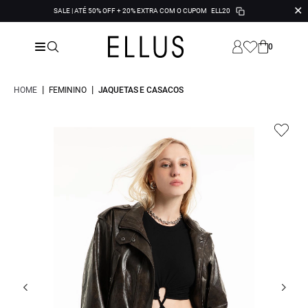
✕
SALE | ATÉ 50% OFF + 20% EXTRA COM O CUPOM
ELL20
0
|
|
HOME
FEMININO
JAQUETAS E CASACOS