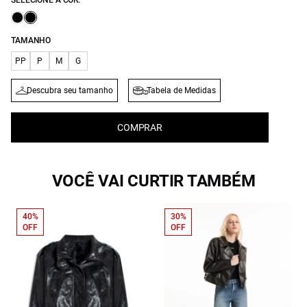
SELECIONE A COR:
TAMANHO
PP
P
M
G
Descubra seu tamanho
Tabela de Medidas
COMPRAR
VOCÊ VAI CURTIR TAMBÉM
40%
30%
OFF
OFF