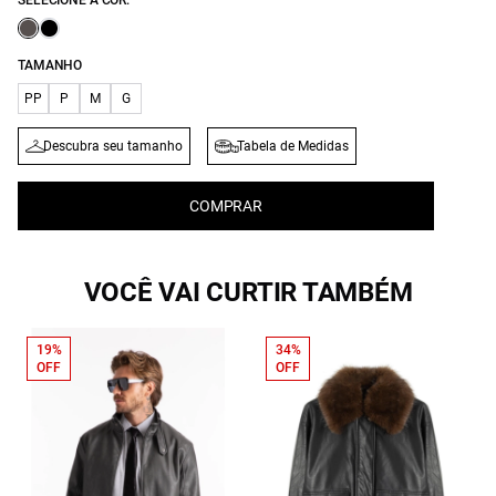
SELECIONE A COR:
TAMANHO
PP
P
M
G
Descubra seu tamanho
Tabela de Medidas
COMPRAR
VOCÊ VAI CURTIR TAMBÉM
19%
34%
OFF
OFF