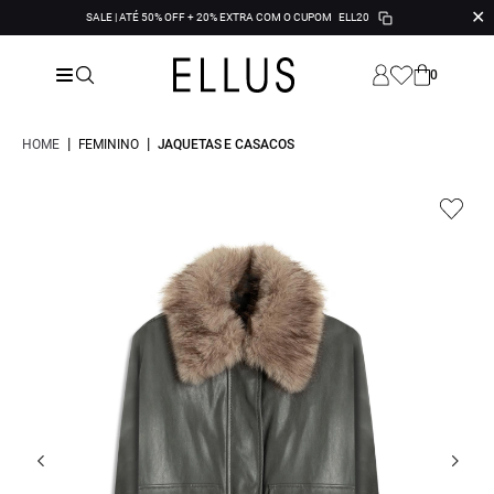
✕
SALE | ATÉ 50% OFF + 20% EXTRA COM O CUPOM
ELL20
0
|
|
HOME
FEMININO
JAQUETAS E CASACOS