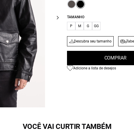
TAMANHO
P
M
G
GG
Descubra seu tamanho
Tabe
COMPRAR
Adicione a lista de desejos
VOCÊ VAI CURTIR TAMBÉM