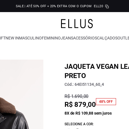
SALE | ATÉ 50% OFF + 20% EXTRA COM O CUPOM
ELL20
IFT
NEW IN
MASCULINO
FEMININO
JEANS
ACESSÓRIOS
CALÇADOS
OUTL
JAQUETA VEGAN LE
PRETO
Cód.: 64EI51134_60_4
R$ 1.690,00
48% OFF
R$ 879,00
8X de R$ 109,88 sem juros
SELECIONE A COR: