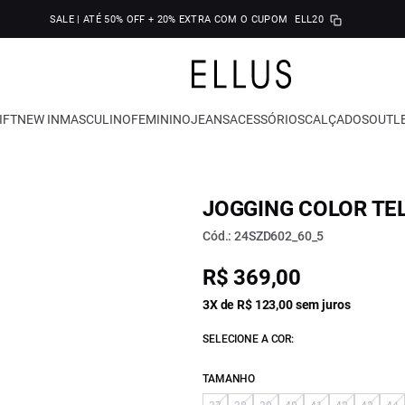
SALE | ATÉ 50% OFF + 20% EXTRA COM O CUPOM
ELL20
IFT
NEW IN
MASCULINO
FEMININO
JEANS
ACESSÓRIOS
CALÇADOS
OUTL
JOGGING COLOR TE
Cód.: 24SZD602_60_5
R$ 369,00
3X de R$ 123,00 sem juros
SELECIONE A COR:
TAMANHO