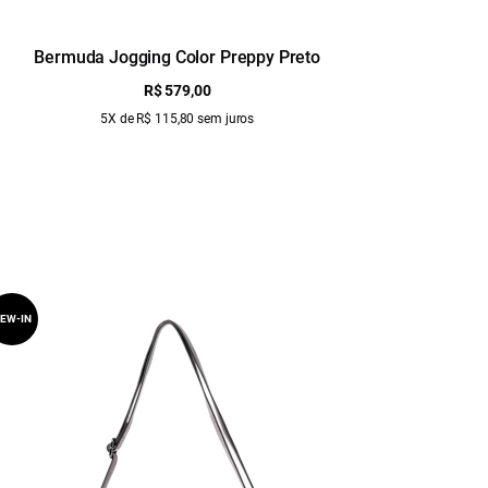
Bermuda Jogging Color Preppy Preto
Calç
R$ 579,00
5X de R$ 115,80 sem juros
EW-IN
NEW-IN