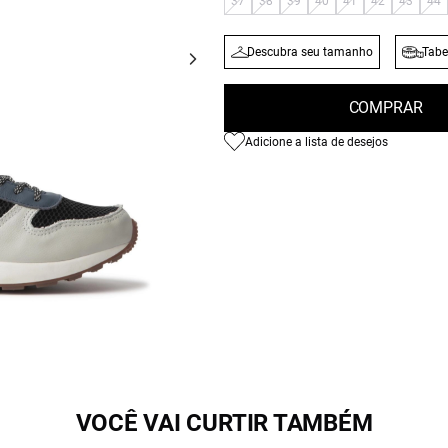
37
38
39
40
41
42
43
44
Descubra seu tamanho
Tabe
COMPRAR
Adicione a lista de desejos
VOCÊ VAI CURTIR TAMBÉM