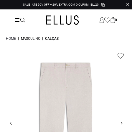
✕
SALE | ATÉ 50% OFF + 20% EXTRA COM O CUPOM
ELL20
0
|
|
HOME
MASCULINO
CALÇAS