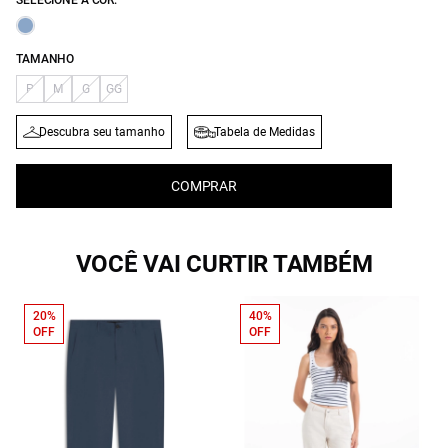
SELECIONE A COR:
TAMANHO
P
M
G
GG
Descubra seu tamanho
Tabela de Medidas
COMPRAR
VOCÊ VAI CURTIR TAMBÉM
20%
40%
OFF
OFF