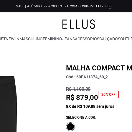
SALE | ATÉ 50% OFF + 20% EXTRA COM O CUPOM
ELL20
IFT
NEW IN
MASCULINO
FEMININO
JEANS
ACESSÓRIOS
CALÇADOS
OUTL
MALHA COMPACT M
Cód.: 60EA11374_60_2
R$ 1.100,00
20% OFF
R$ 879,00
8X de R$ 109,88 sem juros
SELECIONE A COR: