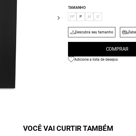
TAMANHO
PP
P
M
G
Descubra seu tamanho
Tabe
COMPRAR
Adicione a lista de desejos
VOCÊ VAI CURTIR TAMBÉM