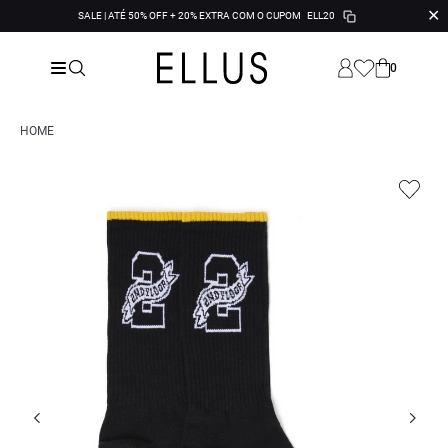
✕
SALE | ATÉ 50% OFF + 20% EXTRA COM O CUPOM
ELL20
0
HOME