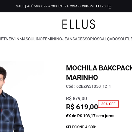
SALE | ATÉ 50% OFF + 20% EXTRA COM O CUPOM
ELL20
IFT
NEW IN
MASCULINO
FEMININO
JEANS
ACESSÓRIOS
CALÇADOS
OUTL
MOCHILA BAKCPACK
MARINHO
Cód.: 62EZW51350_12_1
R$ 879,00
30% OFF
R$ 619,00
6X de R$ 103,17 sem juros
SELECIONE A COR: