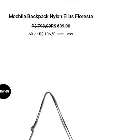
Mochila Backpack Nylon Ellus Floresta
Moc
R$ 798,00
R$ 639,00
6X de R$ 106,50 sem juros
EW-IN
NEW-IN