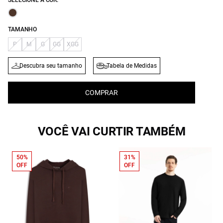
SELECIONE A COR:
TAMANHO
P
M
G
GG
XGG
Descubra seu tamanho
Tabela de Medidas
COMPRAR
VOCÊ VAI CURTIR TAMBÉM
50%
31%
OFF
OFF