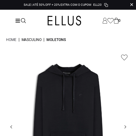
✕
SALE | ATÉ 50% OFF + 20% EXTRA COM O CUPOM
ELL20
0
|
|
HOME
MASCULINO
MOLETONS