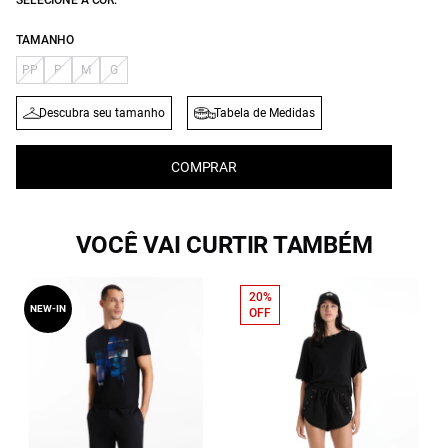
SELECIONE A COR:
TAMANHO
PP
P
M
G
Descubra seu tamanho
Tabela de Medidas
COMPRAR
VOCÊ VAI CURTIR TAMBÉM
20%
NEW-IN
OFF