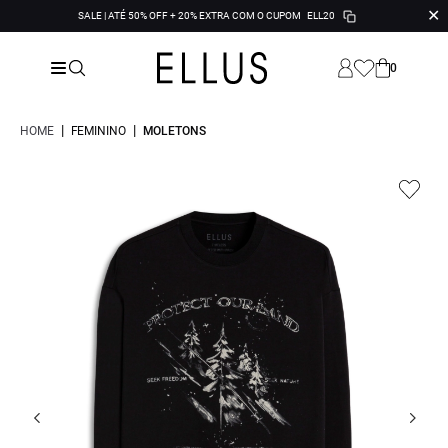
✕
SALE | ATÉ 50% OFF + 20% EXTRA COM O CUPOM
ELL20
0
|
|
HOME
FEMININO
MOLETONS