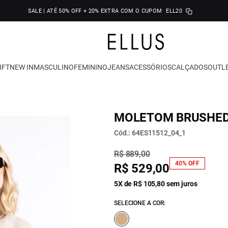
SALE | ATÉ 50% OFF + 20% EXTRA COM O CUPOM
ELL20
IFT
NEW IN
MASCULINO
FEMININO
JEANS
ACESSÓRIOS
CALÇADOS
OUTL
MOLETOM BRUSHED
Cód.: 64ES11512_04_1
R$ 889,00
40% OFF
R$ 529,00
5X de R$ 105,80 sem juros
SELECIONE A COR: