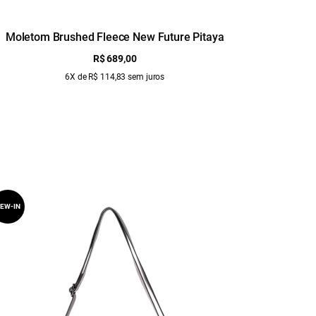
Moletom Brushed Fleece New Future Pitaya
M
R$ 689,00
6X de R$ 114,83 sem juros
EW-IN
NEW-IN