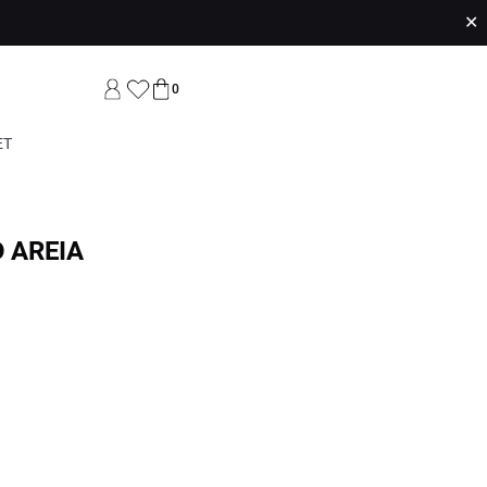
✕
0
ET
 AREIA