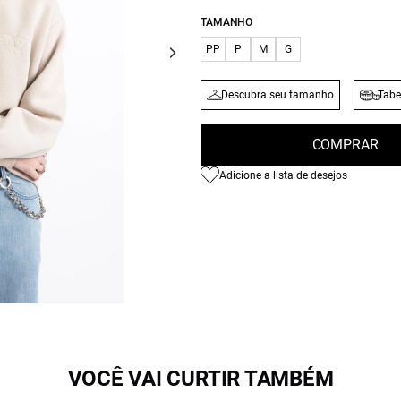
TAMANHO
PP
P
M
G
Descubra seu tamanho
Tabe
COMPRAR
Adicione a lista de desejos
VOCÊ VAI CURTIR TAMBÉM