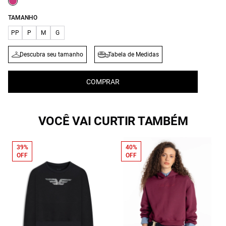
TAMANHO
PP
P
M
G
Descubra seu tamanho
Tabela de Medidas
COMPRAR
VOCÊ VAI CURTIR TAMBÉM
39%
40%
OFF
OFF