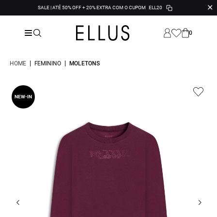
✕
SALE | ATÉ 50% OFF + 20% EXTRA COM O CUPOM
ELL20
0
|
|
HOME
FEMININO
MOLETONS
NEW-IN