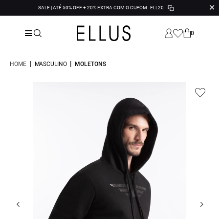
✕
SALE | ATÉ 50% OFF + 20% EXTRA COM O CUPOM
ELL20
0
|
|
HOME
MASCULINO
MOLETONS