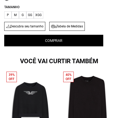
TAMANHO
P
M
G
GG
XGG
Descubra seu tamanho
Tabela de Medidas
COMPRAR
VOCÊ VAI CURTIR TAMBÉM
39%
40%
OFF
OFF