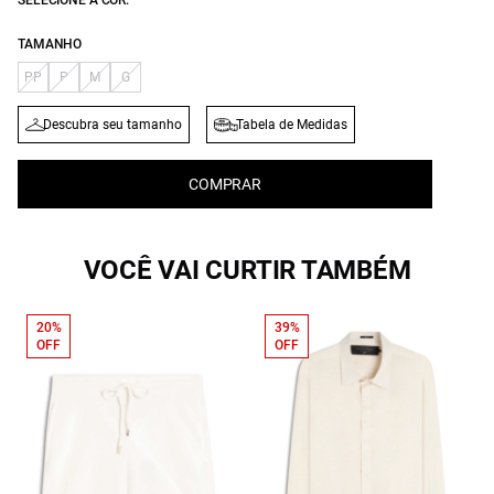
SELECIONE A COR:
TAMANHO
PP
P
M
G
Descubra seu tamanho
Tabela de Medidas
COMPRAR
VOCÊ VAI CURTIR TAMBÉM
20%
39%
OFF
OFF