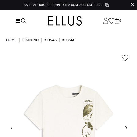
✕
SALE | ATÉ 50% OFF + 20% EXTRA COM O CUPOM
ELL20
0
|
|
|
HOME
FEMININO
BLUSAS
BLUSAS