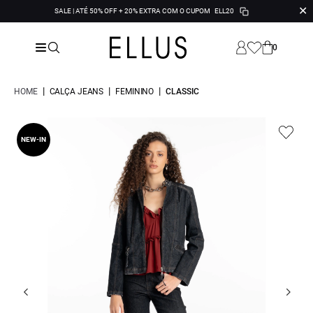
✕
SALE | ATÉ 50% OFF + 20% EXTRA COM O CUPOM
ELL20
0
|
|
|
HOME
CALÇA JEANS
FEMININO
CLASSIC
NEW-IN