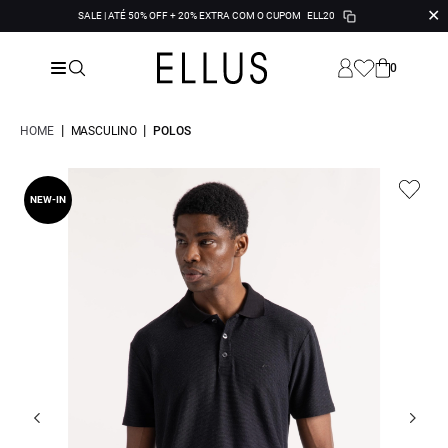
✕
SALE | ATÉ 50% OFF + 20% EXTRA COM O CUPOM
ELL20
0
|
|
HOME
MASCULINO
POLOS
NEW-IN