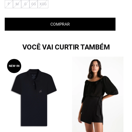
P
M
G
GG
XGG
COMPRAR
VOCÊ VAI CURTIR TAMBÉM
NEW-IN