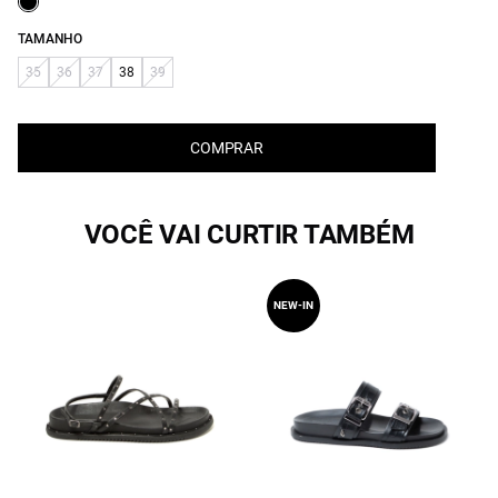
TAMANHO
35
36
37
38
39
COMPRAR
VOCÊ VAI CURTIR TAMBÉM
NEW-IN