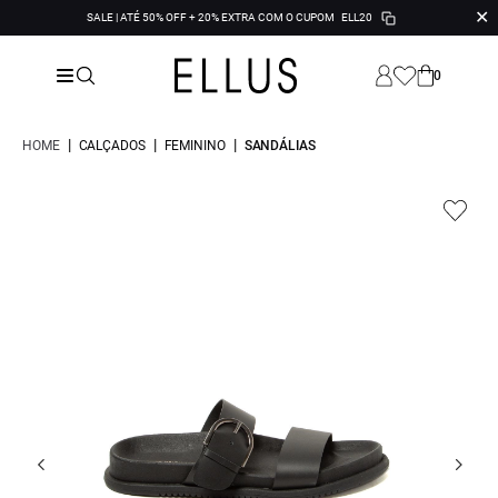
✕
SALE | ATÉ 50% OFF + 20% EXTRA COM O CUPOM
ELL20
0
|
|
|
HOME
CALÇADOS
FEMININO
SANDÁLIAS