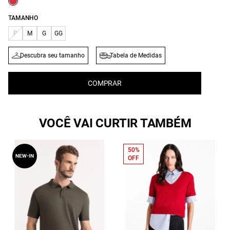
TAMANHO
P
M
G
GG
Descubra seu tamanho
Tabela de Medidas
COMPRAR
VOCÊ VAI CURTIR TAMBÉM
50%
NEW-IN
OFF