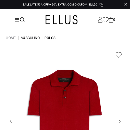
✕
SALE | ATÉ 50% OFF + 20% EXTRA COM O CUPOM
ELL20
0
|
|
HOME
MASCULINO
POLOS