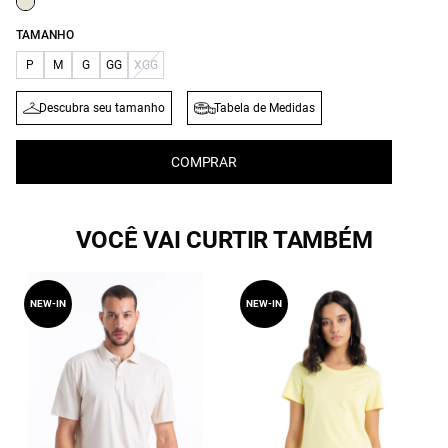
TAMANHO
P
M
G
GG
XGG
Descubra seu tamanho
Tabela de Medidas
COMPRAR
VOCÊ VAI CURTIR TAMBÉM
NEW-IN
NEW-IN