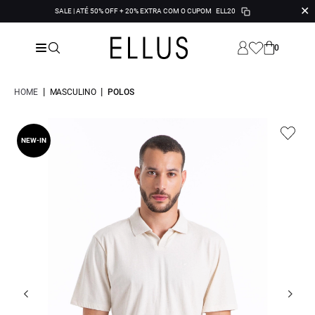
✕
SALE | ATÉ 50% OFF + 20% EXTRA COM O CUPOM
ELL20
0
|
|
HOME
MASCULINO
POLOS
NEW-IN