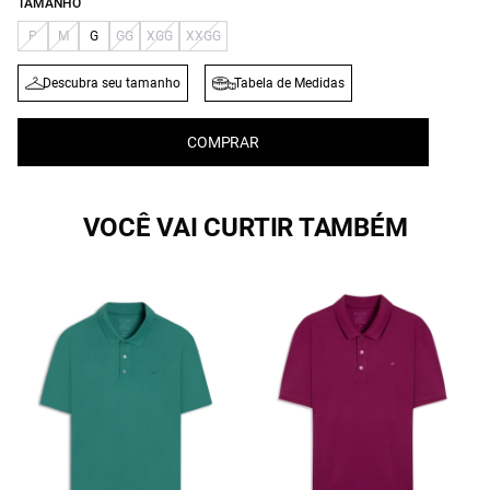
TAMANHO
P
M
G
GG
XGG
XXGG
Descubra seu tamanho
Tabela de Medidas
COMPRAR
VOCÊ VAI CURTIR TAMBÉM