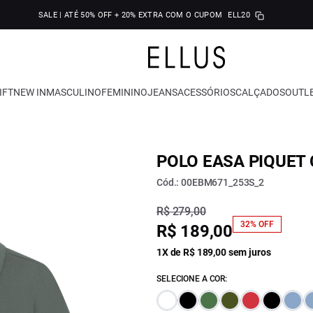
SALE | ATÉ 50% OFF + 20% EXTRA COM O CUPOM
ELL20
IFT
NEW IN
MASCULINO
FEMININO
JEANS
ACESSÓRIOS
CALÇADOS
OUTL
POLO EASA PIQUET
Cód.: 00EBM671_253S_2
R$ 279,00
32% OFF
R$ 189,00
1X de R$ 189,00 sem juros
SELECIONE A COR: