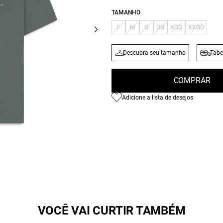
TAMANHO
P
M
G
GG
XGG
XXGG
Descubra seu tamanho
Tabe
COMPRAR
Adicione a lista de desejos
VOCÊ VAI CURTIR TAMBÉM