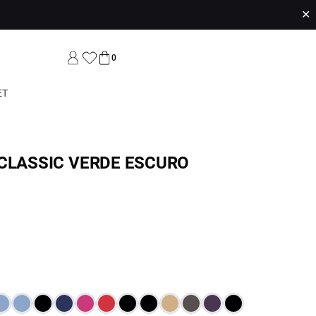
✕
0
ET
 CLASSIC VERDE ESCURO