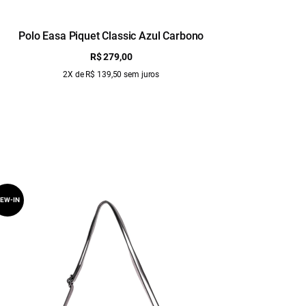
Polo Easa Piquet Classic Azul Carbono
Polo
R$ 279,00
2X de R$ 139,50 sem juros
EW-IN
NEW-IN