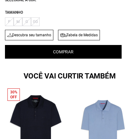
SELECIONE A COR:
TAMANHO
P
M
G
GG
Descubra seu tamanho
Tabela de Medidas
COMPRAR
VOCÊ VAI CURTIR TAMBÉM
30%
OFF