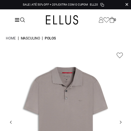
✕
SALE | ATÉ 50% OFF + 20% EXTRA COM O CUPOM
ELL20
0
|
|
HOME
MASCULINO
POLOS