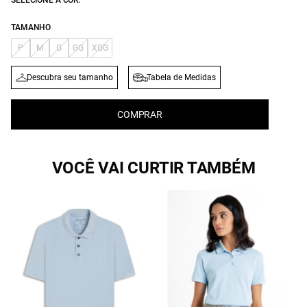
SELECIONE A COR:
TAMANHO
P
M
G
GG
XGG
Descubra seu tamanho
Tabela de Medidas
COMPRAR
VOCÊ VAI CURTIR TAMBÉM