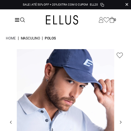
✕
SALE | ATÉ 50% OFF + 20% EXTRA COM O CUPOM
ELL20
0
|
|
HOME
MASCULINO
POLOS