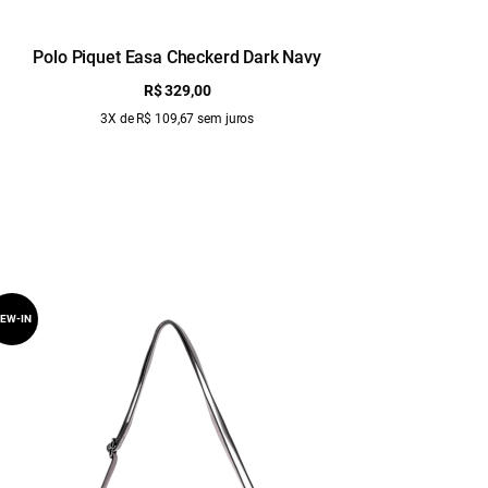
Polo Piquet Easa Checkerd Dark Navy
P
R$ 329,00
3X de R$ 109,67 sem juros
EW-IN
NEW-IN