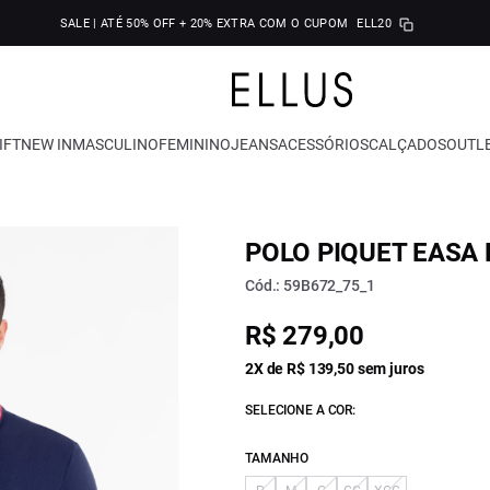
SALE | ATÉ 50% OFF + 20% EXTRA COM O CUPOM
ELL20
IFT
NEW IN
MASCULINO
FEMININO
JEANS
ACESSÓRIOS
CALÇADOS
OUTL
POLO PIQUET EASA 
Cód.: 59B672_75_1
R$ 279,00
2X de R$ 139,50 sem juros
SELECIONE A COR:
TAMANHO