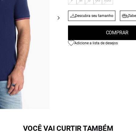
P
M
G
GG
XGG
Descubra seu tamanho
Tabe
COMPRAR
Adicione a lista de desejos
VOCÊ VAI CURTIR TAMBÉM