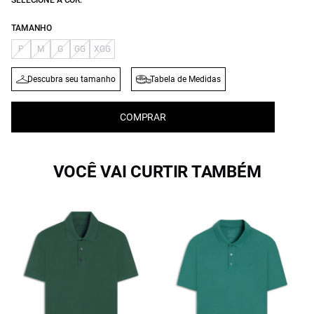
SELECIONE A COR:
TAMANHO
P
M
G
GG
XGG
Descubra seu tamanho
Tabela de Medidas
COMPRAR
VOCÊ VAI CURTIR TAMBÉM