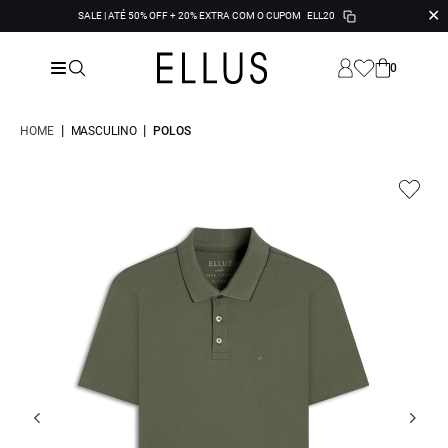
✕
SALE | ATÉ 50% OFF + 20% EXTRA COM O CUPOM
ELL20
0
|
|
HOME
MASCULINO
POLOS