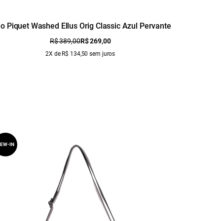
lo Piquet Washed Ellus Orig Classic Azul Pervante
Blusa Cot
R$ 389,00
R$ 269,00
2X de R$ 134,50 sem juros
EW-IN
NEW-IN