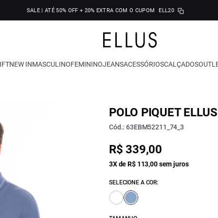
SALE | ATÉ 50% OFF + 20% EXTRA COM O CUPOM
ELL20
IFT
NEW IN
MASCULINO
FEMININO
JEANS
ACESSÓRIOS
CALÇADOS
OUTL
POLO PIQUET ELLUS
Cód.: 63EBM52211_74_3
R$ 339,00
3X de R$ 113,00 sem juros
SELECIONE A COR: