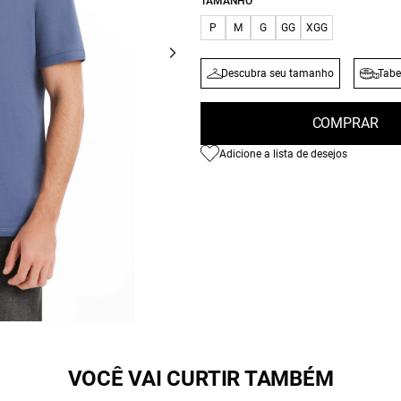
TAMANHO
P
M
G
GG
XGG
Descubra seu tamanho
Tabe
COMPRAR
Adicione a lista de desejos
VOCÊ VAI CURTIR TAMBÉM