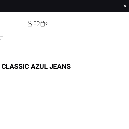
✕
0
ET
 CLASSIC AZUL JEANS