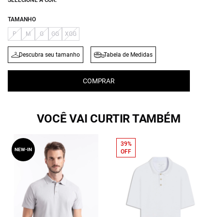
SELECIONE A COR:
TAMANHO
P
M
G
GG
XGG
Descubra seu tamanho
Tabela de Medidas
COMPRAR
VOCÊ VAI CURTIR TAMBÉM
39%
NEW-IN
OFF