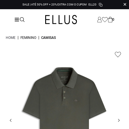
✕
SALE | ATÉ 50% OFF + 20% EXTRA COM O CUPOM
ELL20
0
|
|
HOME
FEMININO
CAMISAS