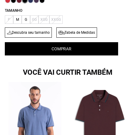
TAMANHO
P
M
G
GG
XGG
XXGG
Descubra seu tamanho
Tabela de Medidas
COMPRAR
VOCÊ VAI CURTIR TAMBÉM