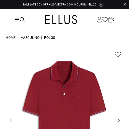
✕
SALE | ATÉ 50% OFF + 20% EXTRA COM O CUPOM
ELL20
0
|
|
HOME
MASCULINO
POLOS