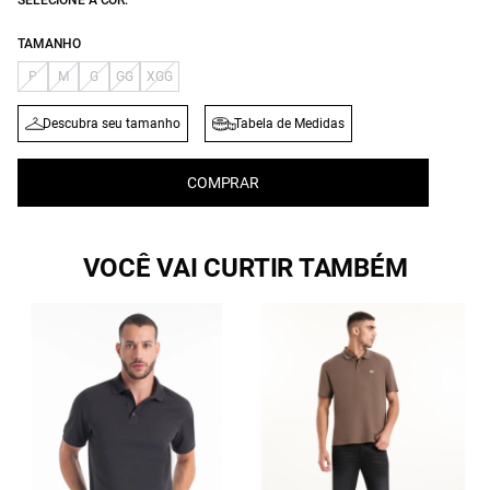
SELECIONE A COR:
TAMANHO
P
M
G
GG
XGG
Descubra seu tamanho
Tabela de Medidas
COMPRAR
VOCÊ VAI CURTIR TAMBÉM