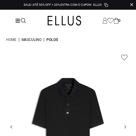
✕
SALE | ATÉ 50% OFF + 20% EXTRA COM O CUPOM
ELL20
0
|
|
HOME
MASCULINO
POLOS