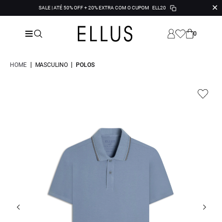
✕
SALE | ATÉ 50% OFF + 20% EXTRA COM O CUPOM
ELL20
0
|
|
HOME
MASCULINO
POLOS