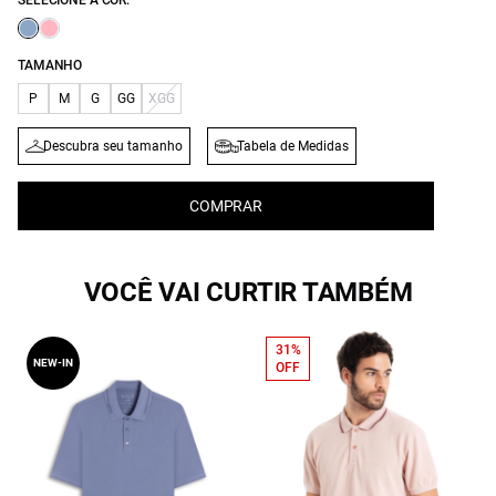
SELECIONE A COR:
TAMANHO
P
M
G
GG
XGG
Descubra seu tamanho
Tabela de Medidas
COMPRAR
VOCÊ VAI CURTIR TAMBÉM
31%
NEW-IN
OFF