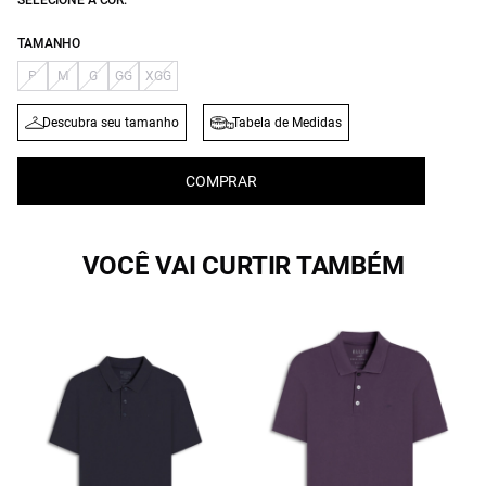
SELECIONE A COR:
TAMANHO
P
M
G
GG
XGG
Descubra seu tamanho
Tabela de Medidas
COMPRAR
VOCÊ VAI CURTIR TAMBÉM