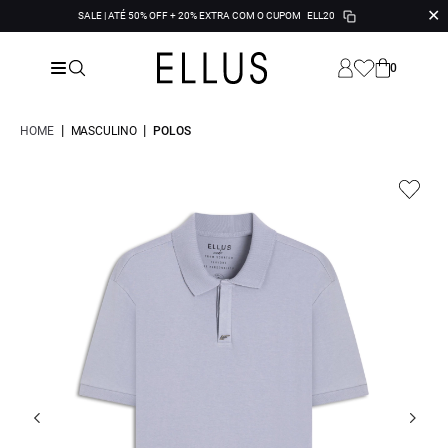
✕
SALE | ATÉ 50% OFF + 20% EXTRA COM O CUPOM
ELL20
0
|
|
HOME
MASCULINO
POLOS