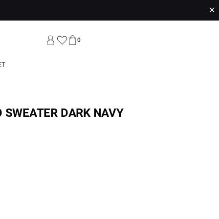
✕
0
ET
O SWEATER DARK NAVY