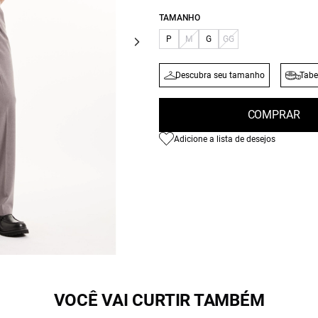
TAMANHO
P
M
G
GG
Descubra seu tamanho
Tabe
COMPRAR
Adicione a lista de desejos
VOCÊ VAI CURTIR TAMBÉM