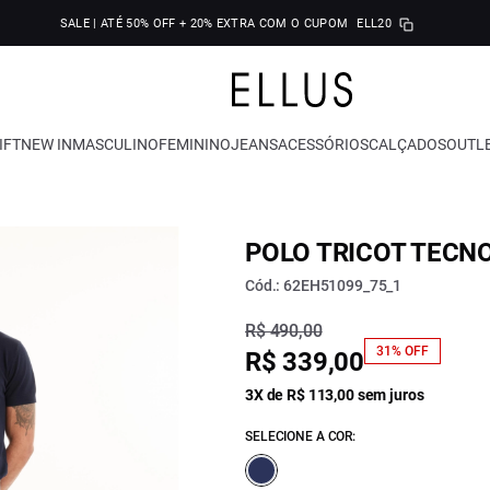
SALE | ATÉ 50% OFF + 20% EXTRA COM O CUPOM
ELL20
IFT
NEW IN
MASCULINO
FEMININO
JEANS
ACESSÓRIOS
CALÇADOS
OUTL
POLO TRICOT TECN
Cód.: 62EH51099_75_1
R$ 490,00
31% OFF
R$ 339,00
3X de R$ 113,00 sem juros
SELECIONE A COR: