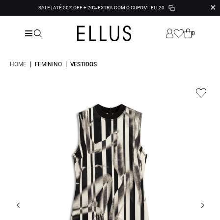
✕
SALE | ATÉ 50% OFF + 20% EXTRA COM O CUPOM
ELL20
0
|
|
HOME
FEMININO
VESTIDOS