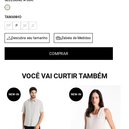
SELECIONE A COR:
TAMANHO
PP
P
M
G
Descubra seu tamanho
Tabela de Medidas
COMPRAR
VOCÊ VAI CURTIR TAMBÉM
NEW-IN
NEW-IN