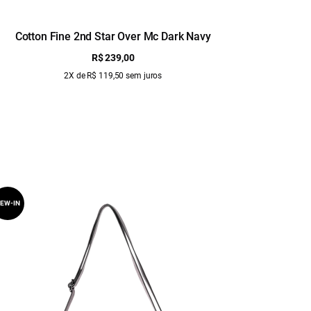
Cotton Fine 2nd Star Over Mc Dark Navy
Re
R$ 239,00
2X de R$ 119,50 sem juros
EW-IN
NEW-IN