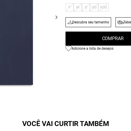
P
M
G
GG
XGG
Descubra seu tamanho
Tabe
COMPRAR
Adicione a lista de desejos
VOCÊ VAI CURTIR TAMBÉM