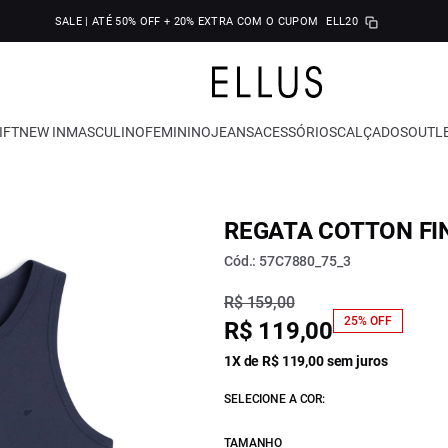
SALE | ATÉ 50% OFF + 20% EXTRA COM O CUPOM
ELL20
IFT
NEW IN
MASCULINO
FEMININO
JEANS
ACESSÓRIOS
CALÇADOS
OUTL
REGATA COTTON FI
Cód.: 57C7880_75_3
R$ 159,00
25% OFF
R$ 119,00
1X de R$ 119,00 sem juros
SELECIONE A COR:
TAMANHO