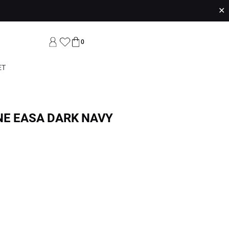
✕
0
ET
NE EASA DARK NAVY