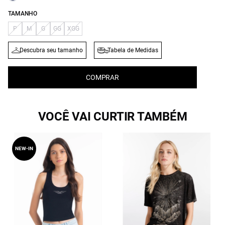
TAMANHO
P
M
G
GG
XGG
Descubra seu tamanho
Tabela de Medidas
COMPRAR
VOCÊ VAI CURTIR TAMBÉM
NEW-IN