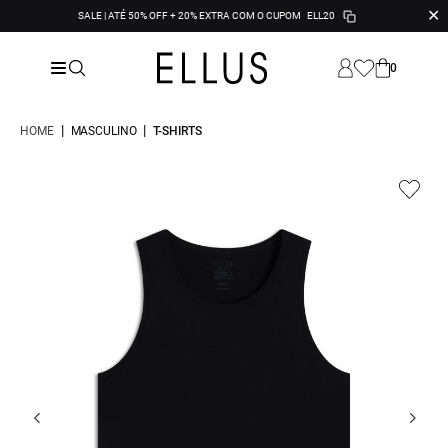
✕
SALE | ATÉ 50% OFF + 20% EXTRA COM O CUPOM
ELL20
0
|
|
HOME
MASCULINO
T-SHIRTS