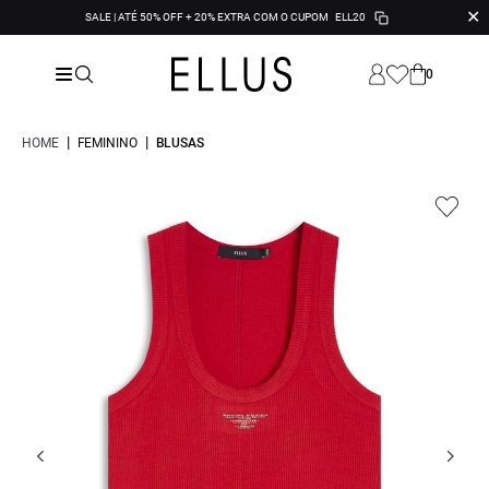
✕
SALE | ATÉ 50% OFF + 20% EXTRA COM O CUPOM
ELL20
0
|
|
HOME
FEMININO
BLUSAS