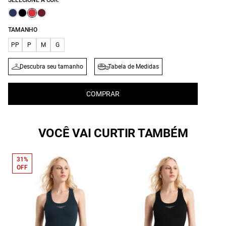
SELECIONE A COR:
TAMANHO
PP
P
M
G
Descubra seu tamanho
Tabela de Medidas
COMPRAR
VOCÊ VAI CURTIR TAMBÉM
31%
OFF