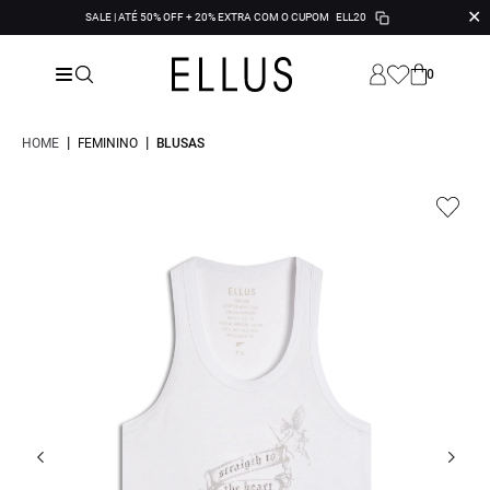
✕
SALE | ATÉ 50% OFF + 20% EXTRA COM O CUPOM
ELL20
0
|
|
HOME
FEMININO
BLUSAS