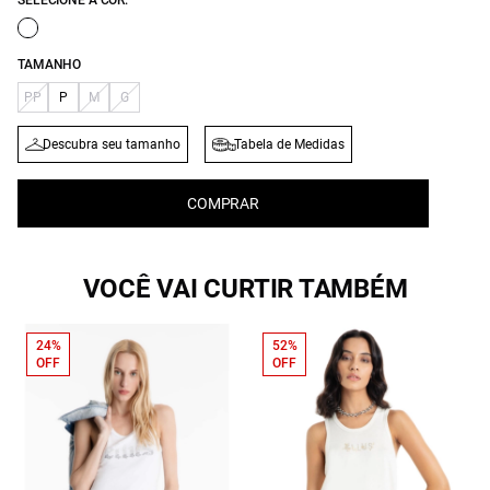
SELECIONE A COR:
TAMANHO
PP
P
M
G
Descubra seu tamanho
Tabela de Medidas
COMPRAR
VOCÊ VAI CURTIR TAMBÉM
24%
52%
OFF
OFF