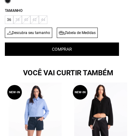
TAMANHO
36
38
40
42
44
Descubra seu tamanho
Tabela de Medidas
COMPRAR
VOCÊ VAI CURTIR TAMBÉM
NEW-IN
NEW-IN