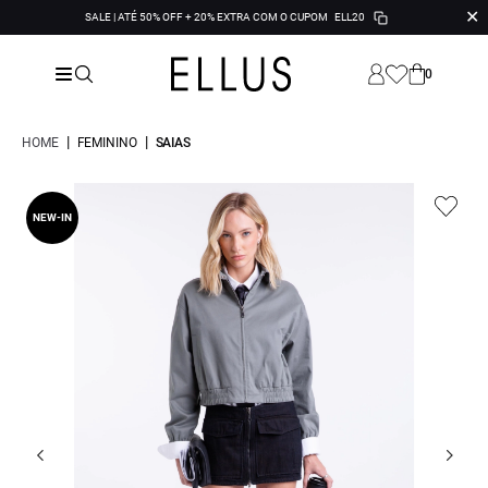
✕
SALE | ATÉ 50% OFF + 20% EXTRA COM O CUPOM
ELL20
0
|
|
HOME
FEMININO
SAIAS
NEW-IN