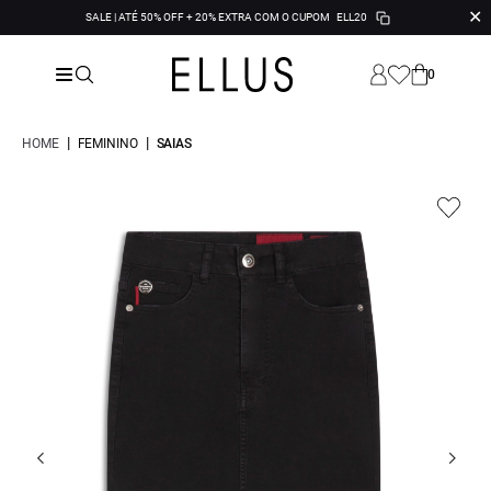
✕
SALE | ATÉ 50% OFF + 20% EXTRA COM O CUPOM
ELL20
0
|
|
HOME
FEMININO
SAIAS