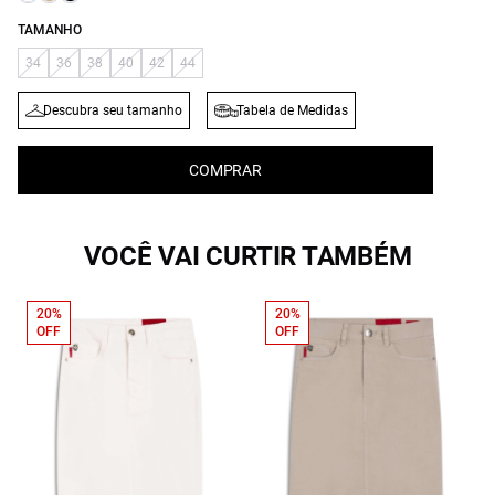
TAMANHO
34
36
38
40
42
44
Descubra seu tamanho
Tabela de Medidas
COMPRAR
VOCÊ VAI CURTIR TAMBÉM
20%
20%
OFF
OFF