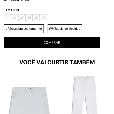
SELECIONE A COR:
TAMANHO
34
36
38
40
42
44
Descubra seu tamanho
Tabela de Medidas
COMPRAR
VOCÊ VAI CURTIR TAMBÉM