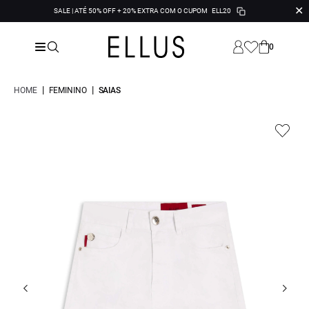
✕
SALE | ATÉ 50% OFF + 20% EXTRA COM O CUPOM
ELL20
0
|
|
HOME
FEMININO
SAIAS