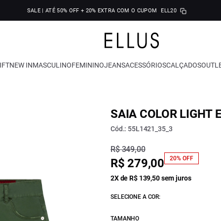
SALE | ATÉ 50% OFF + 20% EXTRA COM O CUPOM
ELL20
IFT
NEW IN
MASCULINO
FEMININO
JEANS
ACESSÓRIOS
CALÇADOS
OUTL
SAIA COLOR LIGHT
Cód.: 55L1421_35_3
R$ 349,00
20% OFF
R$ 279,00
2X de R$ 139,50 sem juros
SELECIONE A COR:
TAMANHO