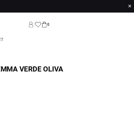
✕
0
ET
 EMMA VERDE OLIVA