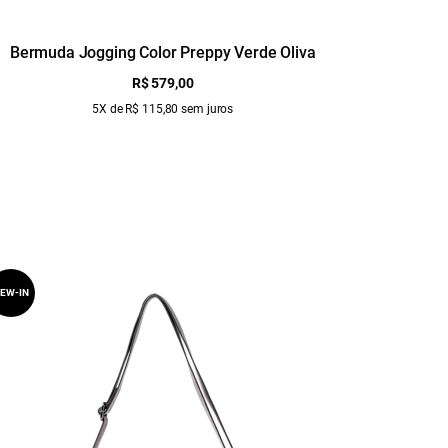
Bermuda Jogging Color Preppy Verde Oliva
Calça V
R$ 579,00
5X de R$ 115,80 sem juros
EW-IN
NEW-IN