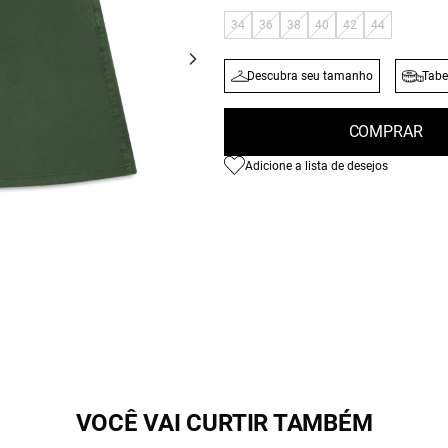
34
36
38
40
42
44
Descubra seu tamanho
Tabe
COMPRAR
Adicione a lista de desejos
VOCÊ VAI CURTIR TAMBÉM