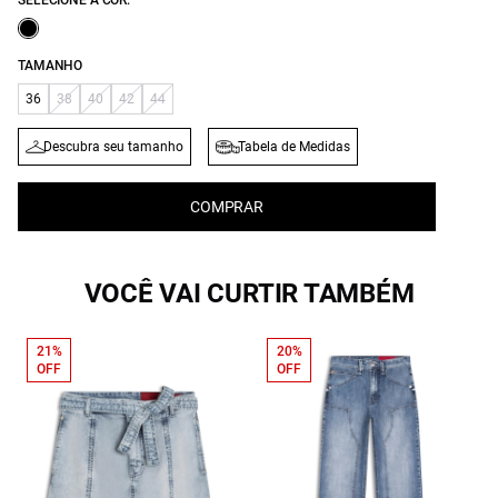
SELECIONE A COR:
TAMANHO
36
38
40
42
44
Descubra seu tamanho
Tabela de Medidas
COMPRAR
VOCÊ VAI CURTIR TAMBÉM
21%
20%
OFF
OFF