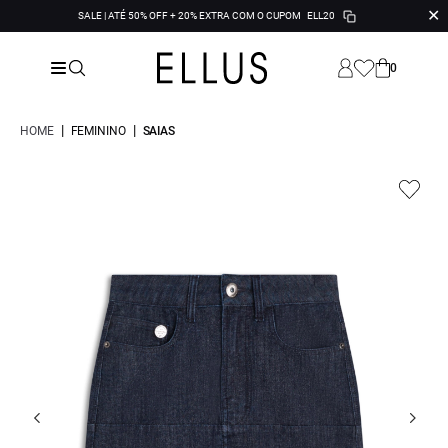
✕
SALE | ATÉ 50% OFF + 20% EXTRA COM O CUPOM
ELL20
0
|
|
HOME
FEMININO
SAIAS