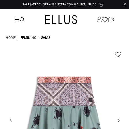
✕
SALE | ATÉ 50% OFF + 20% EXTRA COM O CUPOM
ELL20
0
|
|
HOME
FEMININO
SAIAS