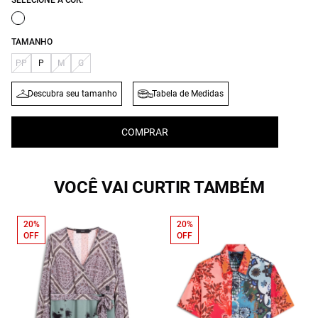
SELECIONE A COR:
TAMANHO
PP
P
M
G
Descubra seu tamanho
Tabela de Medidas
COMPRAR
VOCÊ VAI CURTIR TAMBÉM
20%
20%
OFF
OFF