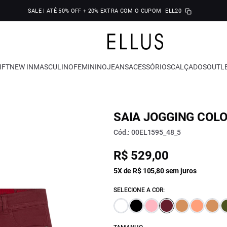
SALE | ATÉ 50% OFF + 20% EXTRA COM O CUPOM
ELL20
IFT
NEW IN
MASCULINO
FEMININO
JEANS
ACESSÓRIOS
CALÇADOS
OUTL
SAIA JOGGING COL
Cód.: 00EL1595_48_5
R$ 529,00
5X de R$ 105,80 sem juros
SELECIONE A COR: