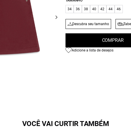
TAMANHO
34
36
38
40
42
44
46
Descubra seu tamanho
Tabe
COMPRAR
Adicione a lista de desejos
VOCÊ VAI CURTIR TAMBÉM