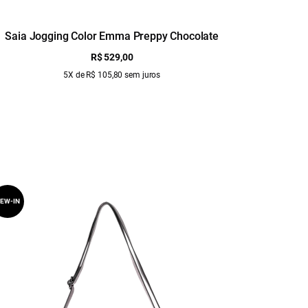
Saia Jogging Color Emma Preppy Chocolate
Saia 
R$ 529,00
5X de R$ 105,80 sem juros
EW-IN
NEW-IN