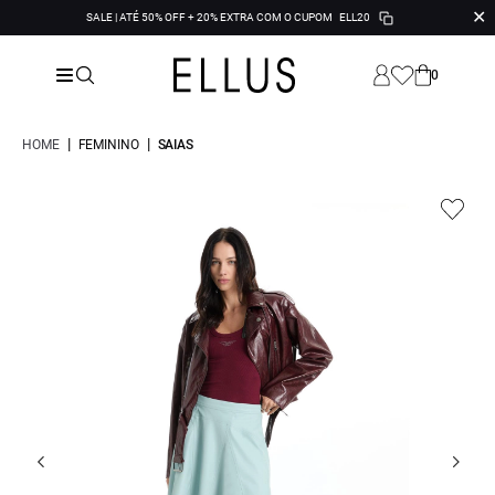
✕
SALE | ATÉ 50% OFF + 20% EXTRA COM O CUPOM
ELL20
0
|
|
HOME
FEMININO
SAIAS