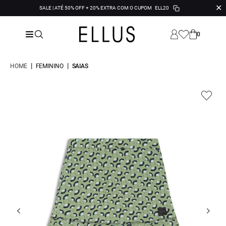
✕
SALE | ATÉ 50% OFF + 20% EXTRA COM O CUPOM
ELL20
0
|
|
HOME
FEMININO
SAIAS