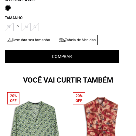
SELECIONE A COR:
TAMANHO
PP
P
M
G
Descubra seu tamanho
Tabela de Medidas
COMPRAR
VOCÊ VAI CURTIR TAMBÉM
20%
20%
OFF
OFF