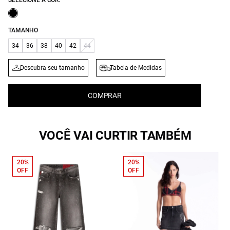
SELECIONE A COR:
TAMANHO
34
36
38
40
42
44
Descubra seu tamanho
Tabela de Medidas
COMPRAR
VOCÊ VAI CURTIR TAMBÉM
20%
20%
OFF
OFF