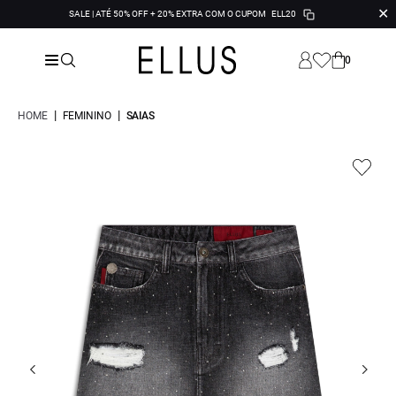
✕
SALE | ATÉ 50% OFF + 20% EXTRA COM O CUPOM
ELL20
0
|
|
HOME
FEMININO
SAIAS