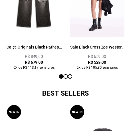
Calça Originals Black Patheph
Saia Black Cross Zoe Western
1855 Lav. Black C/ Puídos
2014- Lav. Black C/ Used
R$ 849,00
R$ 659,00
R$ 679,00
R$ 529,00
6X de R$ 113,17 sem juros
5X de R$ 105,80 sem juros
BEST SELLERS
NEW-IN
NEW-IN