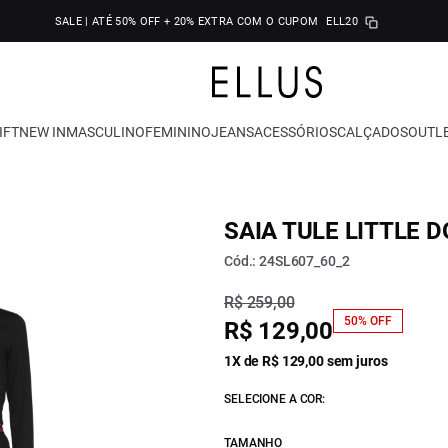
SALE | ATÉ 50% OFF + 20% EXTRA COM O CUPOM
ELL20
IFT
NEW IN
MASCULINO
FEMININO
JEANS
ACESSÓRIOS
CALÇADOS
OUTL
SAIA TULE LITTLE 
Cód.: 24SL607_60_2
R$ 259,00
50% OFF
R$ 129,00
1X de R$ 129,00 sem juros
SELECIONE A COR:
TAMANHO