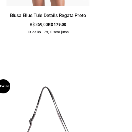
Blusa Ellus Tule Details Regata Preto
Blusa El
R$ 359,00
R$ 179,00
1X de R$ 179,00 sem juros
EW-IN
NEW-IN