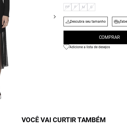
PP
P
M
G
Descubra seu tamanho
Tabe
COMPRAR
Adicione a lista de desejos
VOCÊ VAI CURTIR TAMBÉM