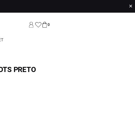
✕
0
ET
DOTS PRETO