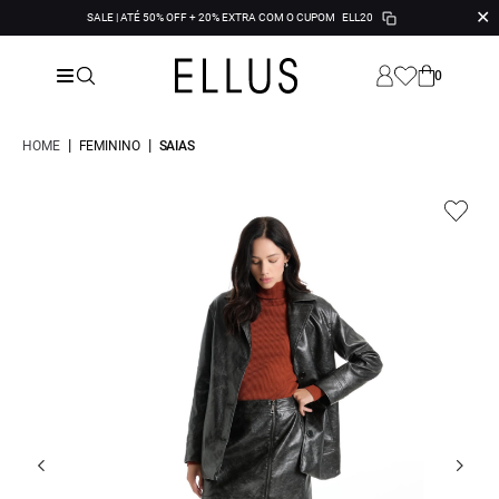
✕
SALE | ATÉ 50% OFF + 20% EXTRA COM O CUPOM
ELL20
0
|
|
HOME
FEMININO
SAIAS