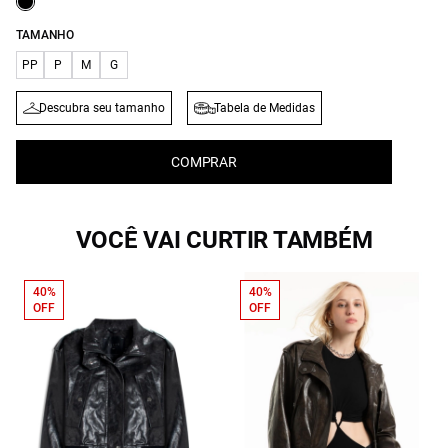
TAMANHO
PP
P
M
G
Descubra seu tamanho
Tabela de Medidas
COMPRAR
VOCÊ VAI CURTIR TAMBÉM
40%
40%
OFF
OFF